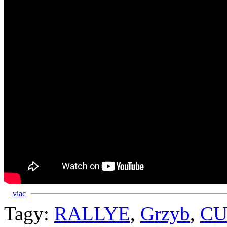
|
viac
Tagy:
RALLYE
,
Grzyb
,
CU