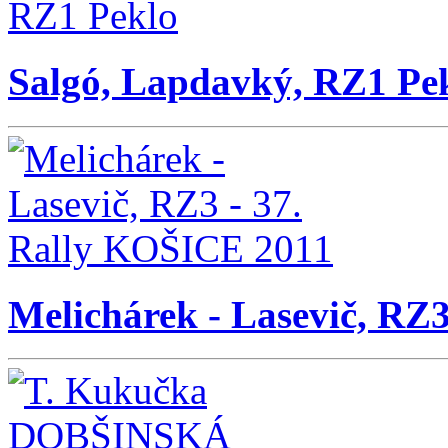
Salgó, Lapdavký, RZ1 Pe
Melichárek - Lasevič, RZ