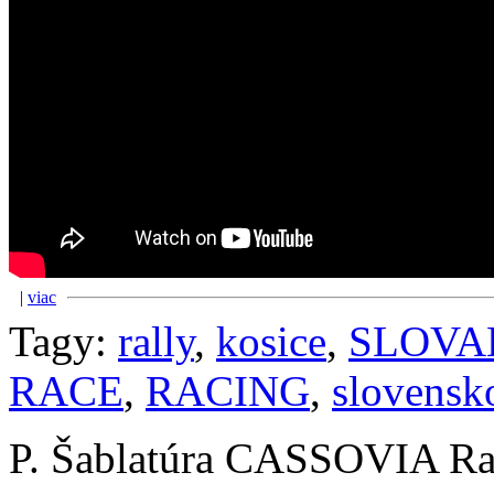
|
viac
Tagy:
rally
,
kosice
,
SLOVA
RACE
,
RACING
,
slovensk
P. Šablatúra CASSOVIA Ra