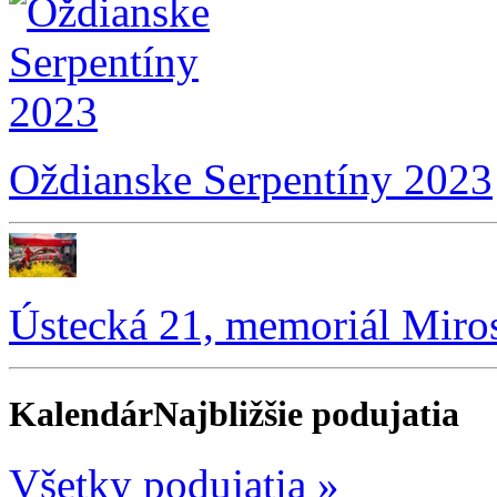
Oždianske Serpentíny 2023
Ústecká 21, memoriál Miro
Kalendár
Najbližšie podujatia
Všetky podujatia »