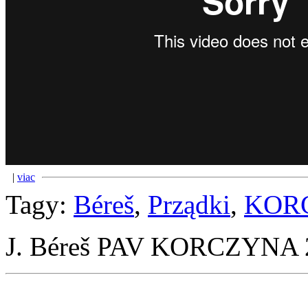
|
viac
Tagy:
Béreš
,
Prządki
,
KOR
J. Béreš PAV KORCZYNA 