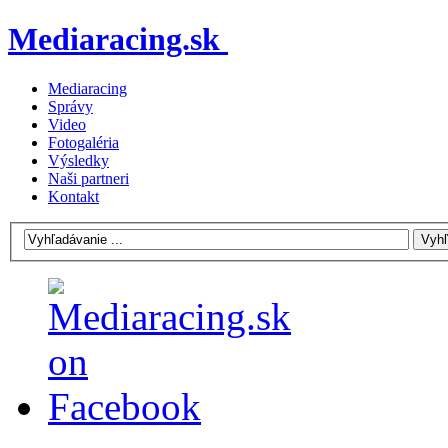
Mediaracing.sk
Mediaracing
Správy
Video
Fotogaléria
Výsledky
Naši partneri
Kontakt