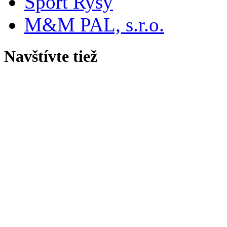
Šport Rysy
M&M PAL, s.r.o.
Navštívte tiež