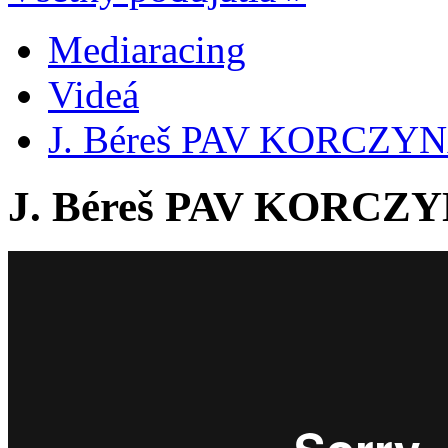
Mediaracing
Videá
J. Béreš PAV KORCZYN
J. Béreš PAV KORCZY