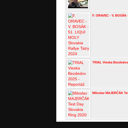
F. ORAVEC - V. BOSÁK -
TRIAL Vieska Bezdedov
Miloslav MAJERČÁK Tes