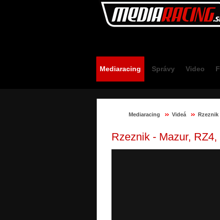
Mediaracing.sk
Mediaracing
Správy
Video
F
Mediaracing
Videá
Rzeznik 
Rzeznik - Mazur, RZ4,