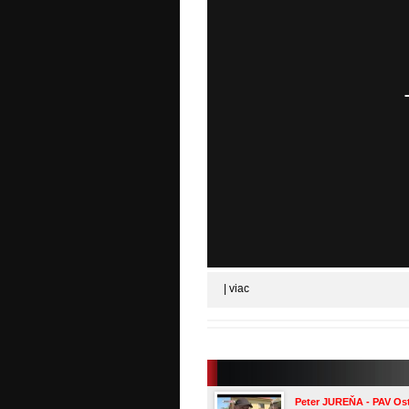
|
viac
Peter JUREŇA - PAV Ost