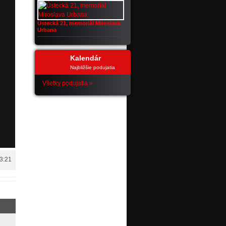
Ústecká 21, memoriál Miroslava
Urbana
Kalendár
Najbližšie podujatia
Všetky podujatia »
13:21