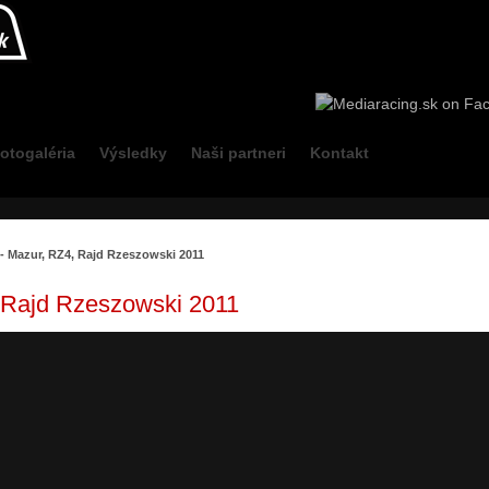
otogaléria
Výsledky
Naši partneri
Kontakt
- Mazur, RZ4, Rajd Rzeszowski 2011
 Rajd Rzeszowski 2011